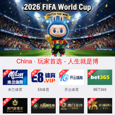
中国·9428cn太阳集团(古天乐)股份有限公司-Official website
9428cn太阳集团古天乐
Close menu
9428cn太阳集团官网
Open submenu (集团介绍)
集团介绍
4
9428cn太阳集团古天乐集团
Open submenu (创新&研发)
创新&研发
4
Open submenu (产品中心)
产品中心
8
Open submenu (人才与发展
我司获得IATF16949：2016证书
人才与发展
3
Open submenu (新闻中心)
新闻中心
1
编辑： 9428cn太阳集团古天乐
点击：
2018.06.30
183
2018年6月30日，公司获得IATF16949：2016证书。该证书
获得标志着公司进入标准模式生产，成为汽车零配件制造业优质供