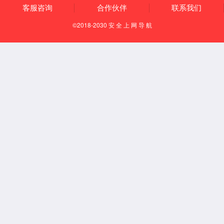
热门关键词
推荐新闻