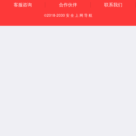
新闻搜索
输入关键词
热门关键词
推荐新闻